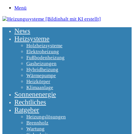
Menü
News
Heizsysteme
Holzheizsysteme
Elektroheizung
Fußbodenheizung
Gasheizungen
Hybridheizung
Wärmepumpe
Heizkörper
Klimaanlage
Sonnenenergie
Rechtliches
Ratgeber
Heizungslösungen
Brennholz
Wartung