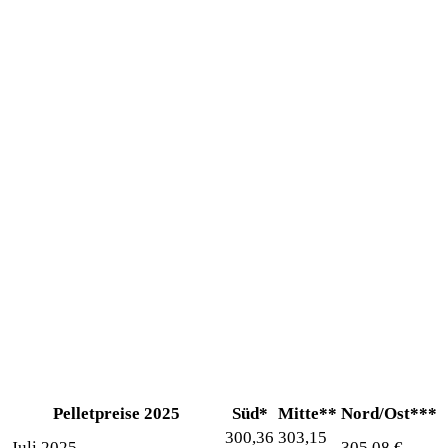
Pelletpreise 2025
Süd*
Mitte**
Nord/Ost***
300,36
303,15
Juli 2025
305,08 €