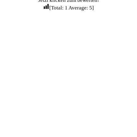
Jetzt klicken zum bewerten!
[Total:
1
Average:
5
]