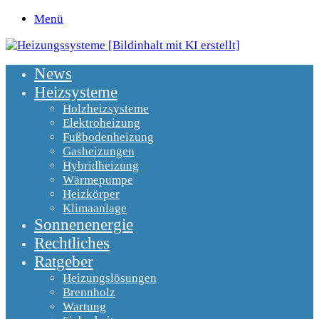
Menü
News
Heizsysteme
Holzheizsysteme
Elektroheizung
Fußbodenheizung
Gasheizungen
Hybridheizung
Wärmepumpe
Heizkörper
Klimaanlage
Sonnenenergie
Rechtliches
Ratgeber
Heizungslösungen
Brennholz
Wartung