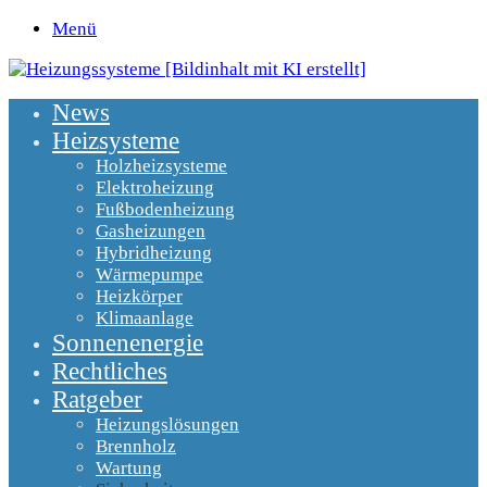
Menü
News
Heizsysteme
Holzheizsysteme
Elektroheizung
Fußbodenheizung
Gasheizungen
Hybridheizung
Wärmepumpe
Heizkörper
Klimaanlage
Sonnenenergie
Rechtliches
Ratgeber
Heizungslösungen
Brennholz
Wartung