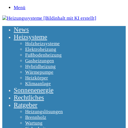
Menü
News
Heizsysteme
Holzheizsysteme
Elektroheizung
Fußbodenheizung
Gasheizungen
Hybridheizung
Wärmepumpe
Heizkörper
Klimaanlage
Sonnenenergie
Rechtliches
Ratgeber
Heizungslösungen
Brennholz
Wartung