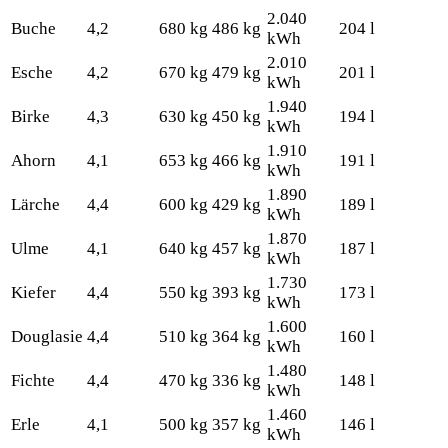
2.040
Buche
4,2
680 kg
486 kg
204 l
kWh
2.010
Esche
4,2
670 kg
479 kg
201 l
kWh
1.940
Birke
4,3
630 kg
450 kg
194 l
kWh
1.910
Ahorn
4,1
653 kg
466 kg
191 l
kWh
1.890
Lärche
4,4
600 kg
429 kg
189 l
kWh
1.870
Ulme
4,1
640 kg
457 kg
187 l
kWh
1.730
Kiefer
4,4
550 kg
393 kg
173 l
kWh
1.600
Douglasie
4,4
510 kg
364 kg
160 l
kWh
1.480
Fichte
4,4
470 kg
336 kg
148 l
kWh
1.460
Erle
4,1
500 kg
357 kg
146 l
kWh