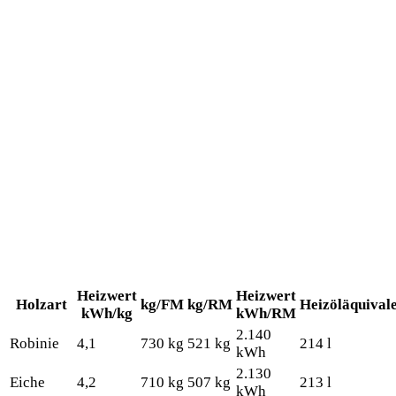
Heizwert
Heizwert
Holzart
kg/FM
kg/RM
Heizöläquival
kWh/kg
kWh/RM
2.140
Robinie
4,1
730 kg
521 kg
214 l
kWh
2.130
Eiche
4,2
710 kg
507 kg
213 l
kWh