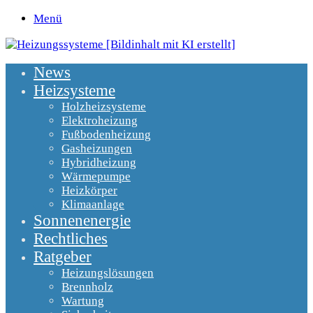
Menü
News
Heizsysteme
Holzheizsysteme
Elektroheizung
Fußbodenheizung
Gasheizungen
Hybridheizung
Wärmepumpe
Heizkörper
Klimaanlage
Sonnenenergie
Rechtliches
Ratgeber
Heizungslösungen
Brennholz
Wartung