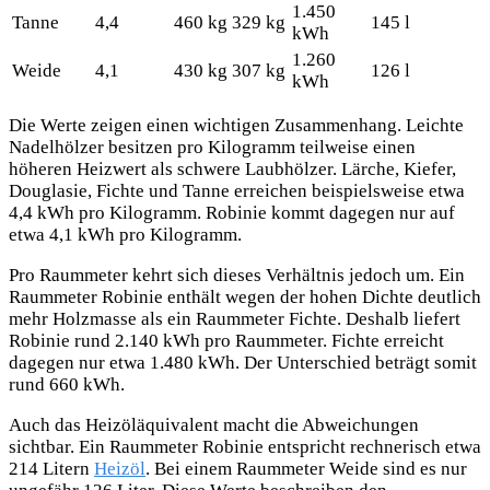
1.450
Tanne
4,4
460 kg
329 kg
145 l
kWh
1.260
Weide
4,1
430 kg
307 kg
126 l
kWh
Die Werte zeigen einen wichtigen Zusammenhang. Leichte
Nadelhölzer besitzen pro Kilogramm teilweise einen
höheren Heizwert als schwere Laubhölzer. Lärche, Kiefer,
Douglasie, Fichte und Tanne erreichen beispielsweise etwa
4,4 kWh pro Kilogramm. Robinie kommt dagegen nur auf
etwa 4,1 kWh pro Kilogramm.
Pro Raummeter kehrt sich dieses Verhältnis jedoch um. Ein
Raummeter Robinie enthält wegen der hohen Dichte deutlich
mehr Holzmasse als ein Raummeter Fichte. Deshalb liefert
Robinie rund 2.140 kWh pro Raummeter. Fichte erreicht
dagegen nur etwa 1.480 kWh. Der Unterschied beträgt somit
rund 660 kWh.
Auch das Heizöläquivalent macht die Abweichungen
sichtbar. Ein Raummeter Robinie entspricht rechnerisch etwa
214 Litern
Heizöl
. Bei einem Raummeter Weide sind es nur