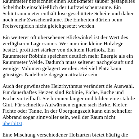
Raummeter bezeichnet einen Kubikmeter sauber gestapeltes
Scheitholz einschließlich der Luftzwischenräume. Ein
Schüttraummeter enthält lose geschüttete Scheite und daher
noch mehr Zwischenräume. Die Einheiten dürfen beim
Preisvergleich nicht gleichgesetzt werden.
Ein weiterer oft übersehener Blickwinkel ist der Wert des
verfügbaren Lagerraums. Wer nur eine kleine Holzlege
besitzt, profitiert stärker von dichtem Hartholz. Ein
Raummeter Robinie speichert deutlich mehr Energie als ein
Raummeter Weide. Dadurch muss seltener nachgekauft und
weniger Volumen gelagert werden. Bei viel Platz kann
günstiges Nadelholz dagegen attraktiv sein.
Auch der gewünschte Heizrhythmus verändert die Auswahl.
Für dauerhaftes Heizen sind Robinie, Eiche, Buche und
Esche vorteilhaft. Sie brennen länger und bilden eine stabile
Glut. Für schnelles Aufwärmen eignen sich Birke, Kiefer,
Fichte oder Tanne. In der Übergangszeit kann ein schneller
Abbrand sogar sinnvoller sein, weil der Raum nicht
überhitzt
.
Eine Mischung verschiedener Holzarten bietet häufig die