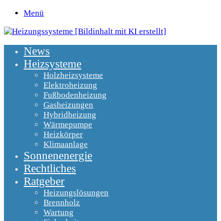
Menü
News
Heizsysteme
Holzheizsysteme
Elektroheizung
Fußbodenheizung
Gasheizungen
Hybridheizung
Wärmepumpe
Heizkörper
Klimaanlage
Sonnenenergie
Rechtliches
Ratgeber
Heizungslösungen
Brennholz
Wartung